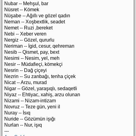
Nubar -- Mehşul, bar
Nüsret -- Kömek
Nüşabe -- Ağıllı ve gözel qadın
Neman -- Xoşbextlik, seadet
Nemet -- Ruzi ,bereket
Nebi -- Xeber veren
Nergiz -- Gözel, qururlu
Neriman -- İgid, cesur, qehreman
Nesib -- Qismet, pay, bext
Nesimi -- Nesim, yel, meh
Nesir -- Müdafieçi, kömekçi
Nesrin -- Dağ çiçeyi
Nezrin -- Su zanbağı, tenha çiçek
Nicat -- Arzu, murad
Nigar -- Gözel, yaraşıqlı, sedaqetli
Niyaz -- Ehtiyac, xahiş, arzu olunan
Nizami -- Nizam-intizam
Novruz -- Teze gün, yeni il
Nuray -- İsıq
Nuride -- Gözümün işığı
Nurlan -- Nur, işıq
---