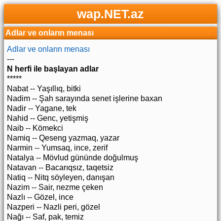
wap.NET.az
Adlar ve onların menası
Adlar ve onların menası
---
N herfi ile başlayan adlar
*****
Nabat -- Yaşıllıq, bitki
Nadim -- Şah sarayında senet işlerine baxan
Nadir -- Yagane, tek
Nahid -- Genc, yetişmiş
Naib -- Kömekci
Namiq -- Qeseng yazmaq, yazar
Narmin -- Yumsaq, ince, zerif
Natalya -- Mövlud gününde doğulmuş
Natavan -- Bacarıqsız, taqetsiz
Natiq -- Nitq söyleyen, danışan
Nazim -- Sair, nezme çeken
Nazlı -- Gözel, ince
Nazperi -- Nazli peri, gözel
Nağı -- Saf, pak, temiz